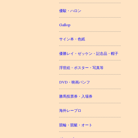
優駿・ハロン
Gallop
サイン本・色紙
優勝レイ・ゼッケン・記念品・帽子
浮世絵・ポスター・写真等
DVD・映画パンフ
勝馬投票券・入場券
海外レープロ
競輪・競艇・オート