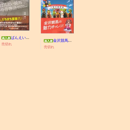
ばんえい競馬今昔物語
金沢競馬わくわくブック
売切れ
売切れ