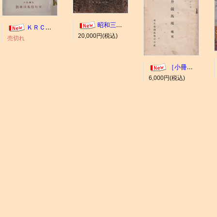
昭和三年十一月 御大典記念
ＫＲＣ ＡＬＢＵＭ（京都競馬場写真帖）
20,000円(税込)
売切れ
［小冊子］大井競馬場 概要
6,000円(税込)