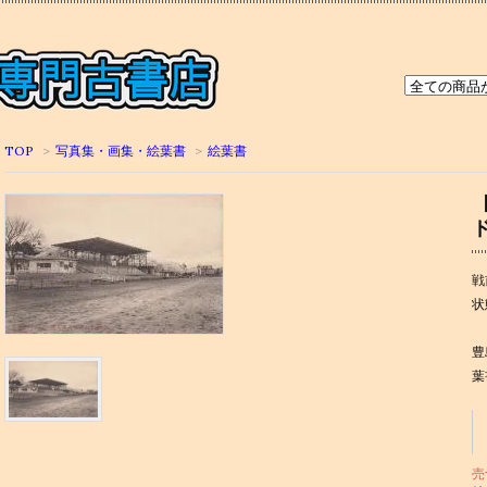
TOP
>
写真集・画集・絵葉書
>
絵葉書
戦
状
豊
葉
売