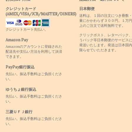
クレジットカード
日本郵便
(AMEX/VISA/JCB/MASTER/DINERS)
送料は、１回の注文につき冊数
量にかかわらず３００円。１万
上のご注文で送料無料です。
クレジットカート先払い。
クリックポスト、レターパック
Amazon Pay
うパック等日本郵便のサービス
発送いたします。発送は日本国
Amazonのアカウントに登録された
限らせていただきます。
配送先や支払い方法を利用して決済
できます。
PayPay銀行振込
先払い。振込手数料はご負担くださ
い。
ゆうちょ銀行振込
先払い。振込手数料はご負担くださ
い。
三菱ＵＦＪ銀行
先払い。振込手数料はご負担くださ
い。