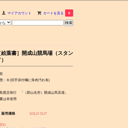
マイアカウント
カートを見る
0
［絵葉書］開成山競馬場（スタン
ド）
前
態：Ｂ(切手添付欄に朱肉汚れ有)
島賣店発行 「（郡山名所）開成山馬見場」
書は未使用
販売価格
SOLD OUT
切れ