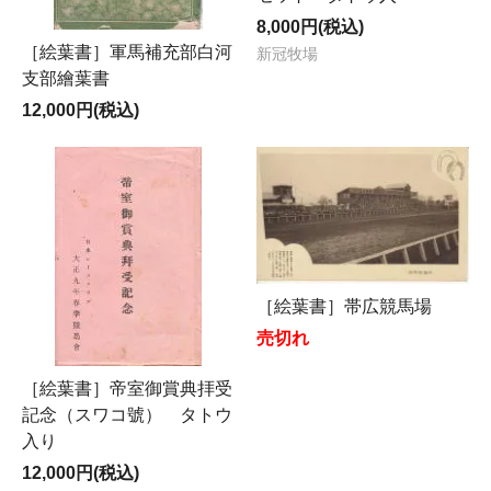
8,000円(税込)
［絵葉書］軍馬補充部白河
新冠牧場
支部繪葉書
12,000円(税込)
［絵葉書］帯広競馬場
売切れ
［絵葉書］帝室御賞典拝受
記念（スワコ號） タトウ
入り
12,000円(税込)