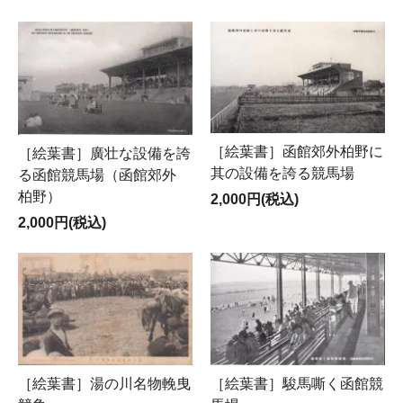
［絵葉書］函館郊外柏野に
［絵葉書］廣壮な設備を誇
其の設備を誇る競馬場
る函館競馬場（函館郊外
柏野）
2,000円(税込)
2,000円(税込)
［絵葉書］湯の川名物輓曳
［絵葉書］駿馬嘶く函館競