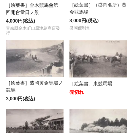
［絵葉書］（盛岡名所）黄
［絵葉書］金木競馬會第一
金競馬場
回開會當日ノ景
3,000円(税込)
4,000円(税込)
盛岡便利堂
青森縣金木町山原津島商店發
行
［絵葉書］盛岡黄金馬場ノ
［絵葉書］東競馬場
競馬
売切れ
3,000円(税込)