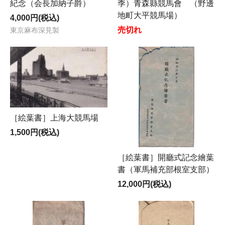
紀念（会長加納子爵）
季）青森縣競馬會 （野邊
地町大平競馬場）
4,000円(税込)
売切れ
東京麻布深見製
［絵葉書］上海大競馬場
1,500円(税込)
［絵葉書］開廳式記念繪葉
書（軍馬補充部根室支部）
12,000円(税込)