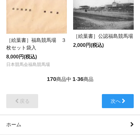
［絵葉書］公認福島競馬場
［絵葉書］福島競馬場 ３
2,000円(税込)
枚セット袋入
8,000円(税込)
日本競馬会福島競馬場
170
1
36
商品中
-
商品
戻る
次へ
ホーム