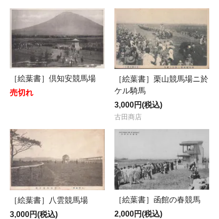
［絵葉書］倶知安競馬場
［絵葉書］栗山競馬場ニ於
ケル騎馬
売切れ
3,000円(税込)
古田商店
［絵葉書］函館の春競馬
［絵葉書］八雲競馬場
2,000円(税込)
3,000円(税込)