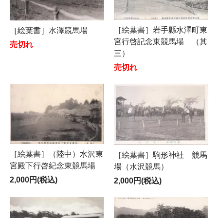
［絵葉書］岩手縣水澤町東
［絵葉書］水澤競馬場
宮行啓記念東競馬場 （其
売切れ
三）
売切れ
［絵葉書］（陸中）水沢東
［絵葉書］駒形神社 競馬
宮殿下行啓紀念東競馬場
場（水沢競馬）
2,000円(税込)
2,000円(税込)