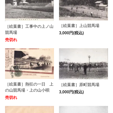
［絵葉書］上山競馬場
［絵葉書］工事中の上ノ山
競馬場
3,000円(税込)
売切れ
［絵葉書］熱狂の一日 上
［絵葉書］原町競馬場
の山競馬場・上の山小唄
3,000円(税込)
売切れ