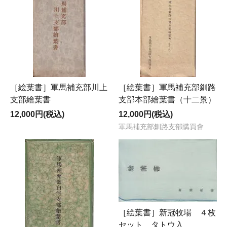
［絵葉書］軍馬補充部川上
［絵葉書］軍馬補充部釧路
支部繪葉書
支部本部繪葉書（十二景）
12,000円(税込)
12,000円(税込)
軍馬補充部釧路支部購買會
［絵葉書］新冠牧場 ４枚
セット タトウ入