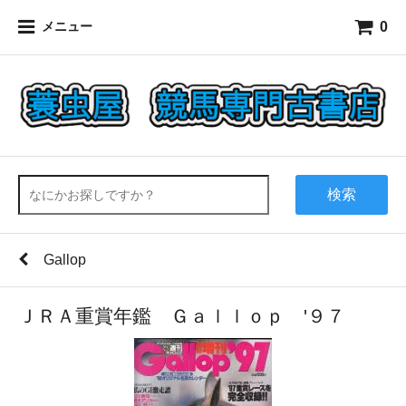
0
メニュー
検索
Gallop
ＪＲＡ重賞年鑑 Ｇａｌｌｏｐ '９７