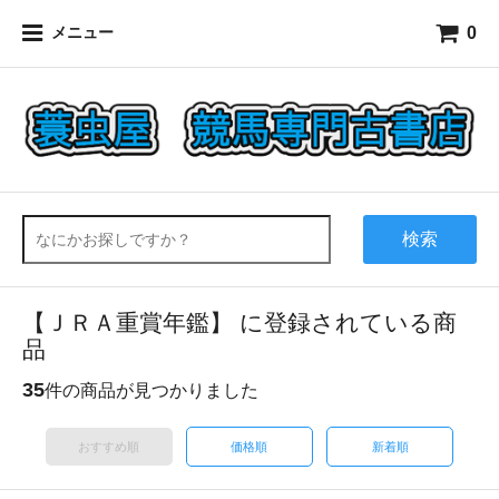
0
メニュー
検索
【ＪＲＡ重賞年鑑】 に登録されている商
品
35
件の商品が見つかりました
おすすめ順
価格順
新着順