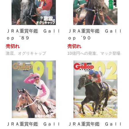
ＪＲＡ重賞年鑑 Ｇａｌｌ
ＪＲＡ重賞年鑑 Ｇａｌｌ
ｏｐ '８９
ｏｐ '９０
売切れ
売切れ
激震。オグリキャップ
10億円への発進。マック登場
ＪＲＡ重賞年鑑 Ｇａｌｌ
ＪＲＡ重賞年鑑 Ｇａｌｌ