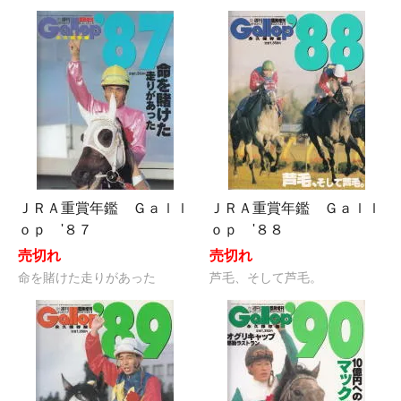
ＪＲＡ重賞年鑑 Ｇａｌｌ
ＪＲＡ重賞年鑑 Ｇａｌｌ
ｏｐ '８７
ｏｐ '８８
売切れ
売切れ
命を賭けた走りがあった
芦毛、そして芦毛。