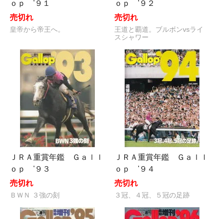
ｏｐ '９１
ｏｐ '９２
売切れ
売切れ
皇帝から帝王へ。
王道と覇道。ブルボンvsライ
スシャワー
ＪＲＡ重賞年鑑 Ｇａｌｌ
ＪＲＡ重賞年鑑 Ｇａｌｌ
ｏｐ '９３
ｏｐ '９４
売切れ
売切れ
ＢＷＮ ３強の刻
３冠、４冠、５冠の足跡