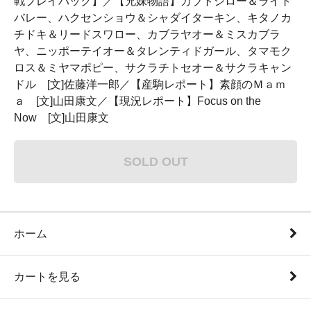
戦プレイバック】／【兄妹物語】カブトシロー＆ライト
バレー、ハクセンショウ＆シャダイターキン、キタノカ
チドキ＆リードスワロー、カブラヤオー＆ミスカブラ
ヤ、ニッポーテイオー＆タレンティドガール、タマモク
ロス＆ミヤマポピー、サクラチトセオー＆サクラキャン
ドル [文]佐藤洋一郎／【産駒レポート】素顔のＭａｍ
ａ [文]山田康文／【現況レポート】Focus on the
Now [文]山田康文
SOLD OUT
ホーム
カートを見る