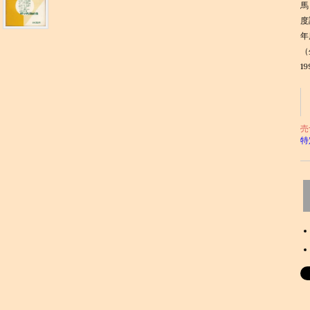
馬
度
年
（
1
売
特