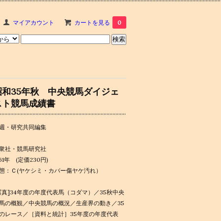
マイアカウント
カートを見る
0
昭和35年秋 中央競馬ダイジェ
スト競馬成績書
週・研究共同編集
衆社・競馬研究社
961年 (定価230円)
態：Ｃ(ヤケシミ・カバー傷ヤケ汚れ）
写真]34年度の年度代表馬（コダマ）／35秋中央
馬の概観／中央競馬の概況／生産界の動き／35
のレース／［資料と統計］35年度の年度代表