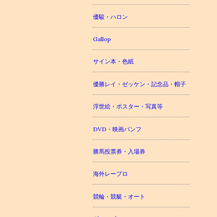
優駿・ハロン
Gallop
サイン本・色紙
優勝レイ・ゼッケン・記念品・帽子
浮世絵・ポスター・写真等
DVD・映画パンフ
勝馬投票券・入場券
海外レープロ
競輪・競艇・オート