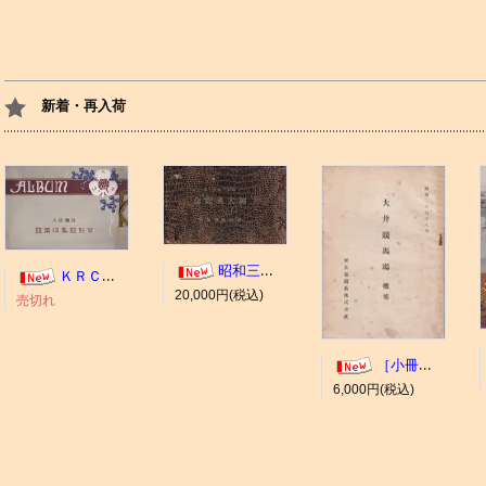
新着・再入荷
昭和三年十一月 御大典記念
ＫＲＣ ＡＬＢＵＭ（京都競馬場写真帖）
20,000円(税込)
売切れ
［小冊子］大井競馬場 概要
6,000円(税込)