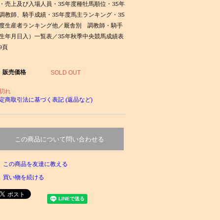
・売上及び入場人員・35年度種牡馬順位・35年
調教師、騎手成績・35年度馬主ランキング・35
度生産者ランキング他／厩舎別 調教師・騎手
生年月日入）一覧表／35年秋季中央競馬成績表
99頁
販売価格
SOLD OUT
切れ
定商取引法に基づく表記 (返品など)
この商品について問い合わせる
この商品を友達に教える
買い物を続ける