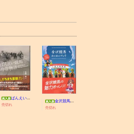
ばんえい競馬今昔物語
金沢競馬わくわくブック
売切れ
売切れ