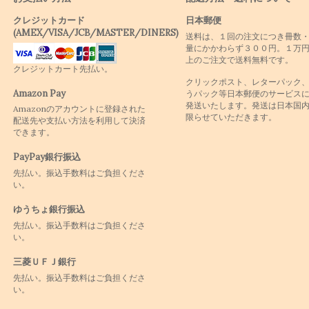
クレジットカード
日本郵便
(AMEX/VISA/JCB/MASTER/DINERS)
送料は、１回の注文につき冊数
量にかかわらず３００円。１万
上のご注文で送料無料です。
クレジットカート先払い。
クリックポスト、レターパック
Amazon Pay
うパック等日本郵便のサービス
発送いたします。発送は日本国
Amazonのアカウントに登録された
限らせていただきます。
配送先や支払い方法を利用して決済
できます。
PayPay銀行振込
先払い。振込手数料はご負担くださ
い。
ゆうちょ銀行振込
先払い。振込手数料はご負担くださ
い。
三菱ＵＦＪ銀行
先払い。振込手数料はご負担くださ
い。