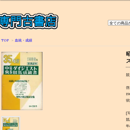
TOP
>
血統・成績
競
啓
1
状
[
競
年