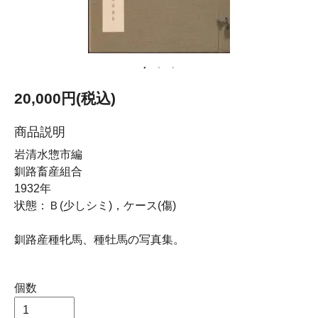
20,000円(税込)
商品説明
岩清水惣市編
釧路畜産組合
1932年
状態：Ｂ(少しシミ)，ケース(傷)
釧路産種牝馬、種牡馬の写真集。
個数