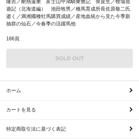
隆吉／耐熱遠乗 富士山中湖騎乗會記 骨皮生／牧場巡
遊記（北海道編） 池田牧男／種馬育成所長佐原敬二氏
逝く／満洲國種牡馬購買成績／産地血統から見た今季新
抽群の仙石／今春季の活躍馬他
186頁
SOLD OUT
ホーム
カートを見る
特定商取引法に基づく表記