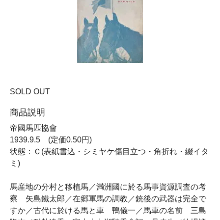
SOLD OUT
商品説明
帝國馬匹協會
1939.9.5 (定価0.50円)
状態：Ｃ(表紙書込・シミヤケ傷目立つ・角折れ・綴イタ
ミ)
馬産地の分村と移植馬／満洲國に於る馬事資源調査の考
察 矢島鐵太郎／在郷軍馬の調教／銃後の武器は完全で
すか／古代に於ける馬と車 鴨儀一／馬車の名前 三島