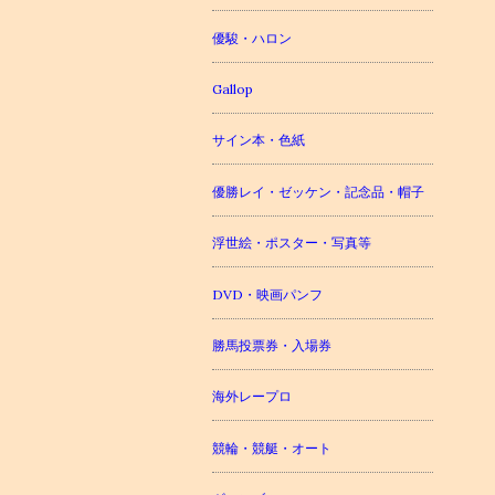
優駿・ハロン
Gallop
サイン本・色紙
優勝レイ・ゼッケン・記念品・帽子
浮世絵・ポスター・写真等
DVD・映画パンフ
勝馬投票券・入場券
海外レープロ
競輪・競艇・オート