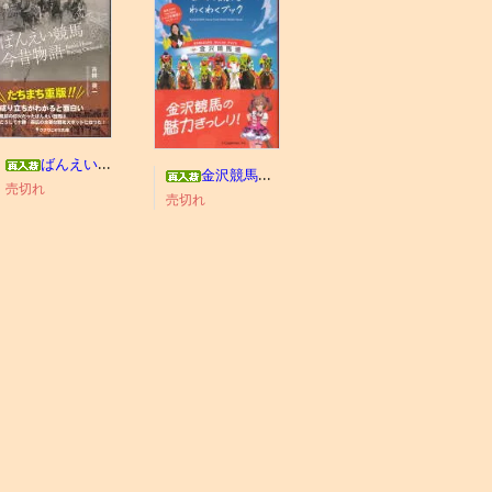
ばんえい競馬今昔物語
金沢競馬わくわくブック
売切れ
売切れ