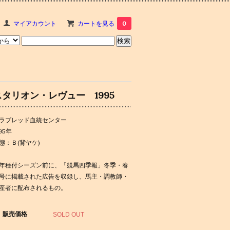
マイアカウント
カートを見る
0
スタリオン・レヴュー 1995
ラブレッド血統センター
995年
態：Ｂ(背ヤケ)
年種付シーズン前に、「競馬四季報」冬季・春
号に掲載された広告を収録し、馬主・調教師・
産者に配布されるもの。
販売価格
SOLD OUT