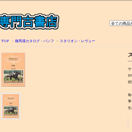
TOP
>
種馬場カタログ・パンフ
>
スタリオン・レヴュー
サ
1
状
毎
季
生