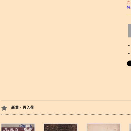
売
特
新着・再入荷