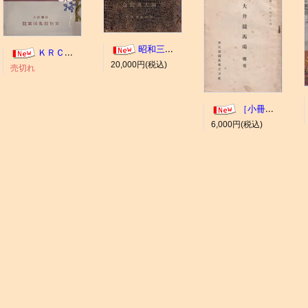
昭和三年十一月 御大典記念
ＫＲＣ ＡＬＢＵＭ（京都競馬場写真帖）
20,000円(税込)
売切れ
［小冊子］大井競馬場 概要
6,000円(税込)