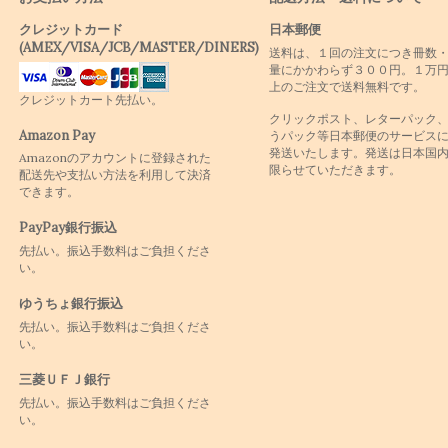
クレジットカード
日本郵便
(AMEX/VISA/JCB/MASTER/DINERS)
送料は、１回の注文につき冊数
量にかかわらず３００円。１万
上のご注文で送料無料です。
クレジットカート先払い。
クリックポスト、レターパック
Amazon Pay
うパック等日本郵便のサービス
発送いたします。発送は日本国
Amazonのアカウントに登録された
限らせていただきます。
配送先や支払い方法を利用して決済
できます。
PayPay銀行振込
先払い。振込手数料はご負担くださ
い。
ゆうちょ銀行振込
先払い。振込手数料はご負担くださ
い。
三菱ＵＦＪ銀行
先払い。振込手数料はご負担くださ
い。