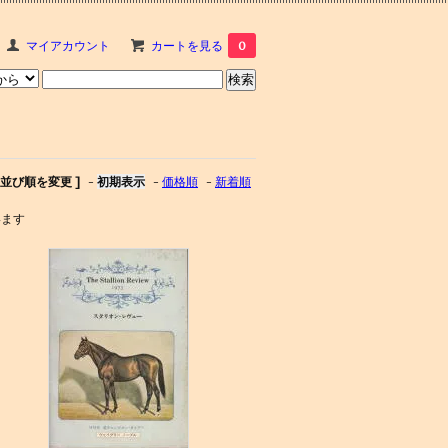
マイアカウント
カートを見る
0
[ 並び順を変更 ]
-
初期表示
-
価格順
-
新着順
います