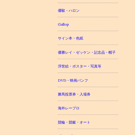
優駿・ハロン
Gallop
サイン本・色紙
優勝レイ・ゼッケン・記念品・帽子
浮世絵・ポスター・写真等
DVD・映画パンフ
勝馬投票券・入場券
海外レープロ
競輪・競艇・オート