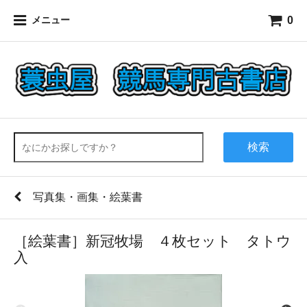
0
メニュー
検索
写真集・画集・絵葉書
［絵葉書］新冠牧場 ４枚セット タトウ
入