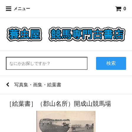
0
メニュー
検索
写真集・画集・絵葉書
［絵葉書］（郡山名所）開成山競馬場