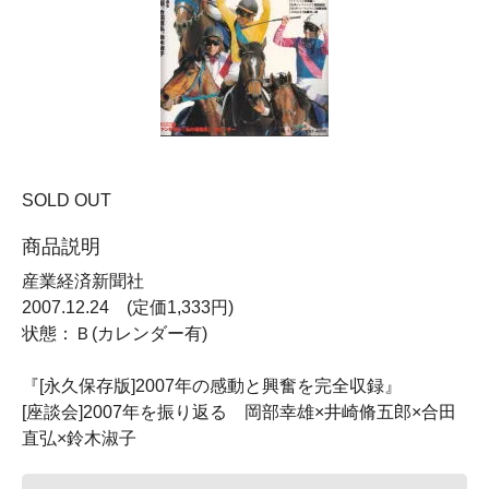
SOLD OUT
商品説明
産業経済新聞社
2007.12.24 (定価1,333円)
状態：Ｂ(カレンダー有)
『[永久保存版]2007年の感動と興奮を完全収録』
[座談会]2007年を振り返る 岡部幸雄×井崎脩五郎×合田
直弘×鈴木淑子