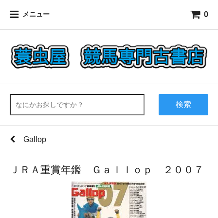
0
メニュー
検索
Gallop
ＪＲＡ重賞年鑑 Ｇａｌｌｏｐ ２００７