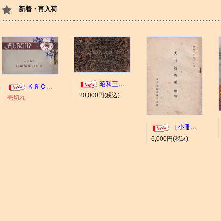
新着・再入荷
昭和三年十一月 御大典記念
ＫＲＣ ＡＬＢＵＭ（京都競馬場写真帖）
20,000円(税込)
売切れ
［小冊子］大井競馬場 概要
6,000円(税込)