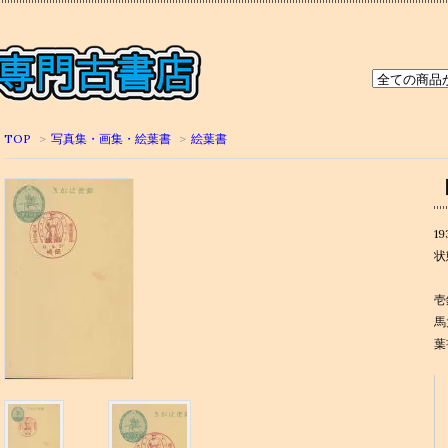
TOP
>
写真集・画集・絵葉書
>
絵葉書
1
状
壱
馬
葉