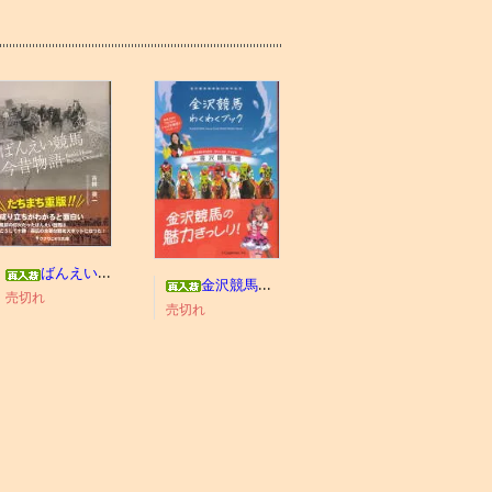
ばんえい競馬今昔物語
金沢競馬わくわくブック
売切れ
売切れ