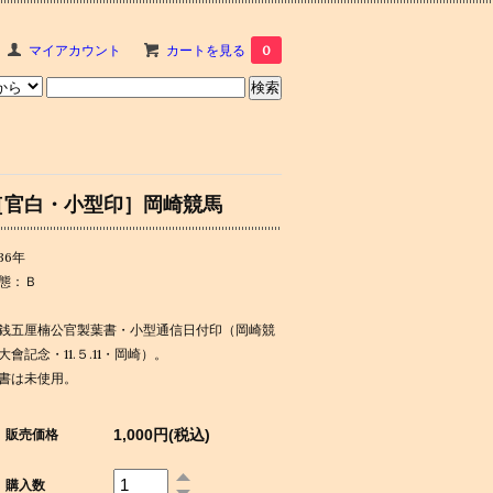
マイアカウント
カートを見る
0
［官白・小型印］岡崎競馬
936年
態：Ｂ
銭五厘楠公官製葉書・小型通信日付印（岡崎競
大會記念・11.５.11・岡崎）。
書は未使用。
1,000円(税込)
販売価格
購入数