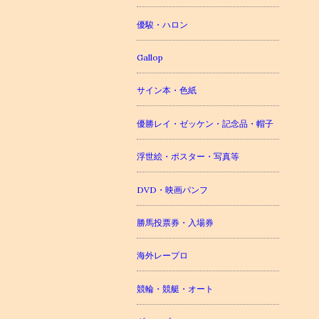
優駿・ハロン
Gallop
サイン本・色紙
優勝レイ・ゼッケン・記念品・帽子
浮世絵・ポスター・写真等
DVD・映画パンフ
勝馬投票券・入場券
海外レープロ
競輪・競艇・オート