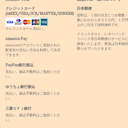
クレジットカード
日本郵便
(AMEX/VISA/JCB/MASTER/DINERS)
送料は、１回の注文につき冊数
量にかかわらず３００円。１万
上のご注文で送料無料です。
クレジットカート先払い。
クリックポスト、レターパック
Amazon Pay
うパック等日本郵便のサービス
発送いたします。発送は日本国
Amazonのアカウントに登録された
限らせていただきます。
配送先や支払い方法を利用して決済
できます。
PayPay銀行振込
先払い。振込手数料はご負担くださ
い。
ゆうちょ銀行振込
先払い。振込手数料はご負担くださ
い。
三菱ＵＦＪ銀行
先払い。振込手数料はご負担くださ
い。