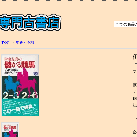
TOP
>
馬券・予想
プ
伊
ノ
1
状
「
「
密