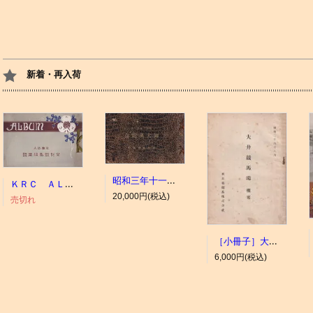
新着・再入荷
昭和三年十一月 御大典記念
ＫＲＣ ＡＬＢＵＭ（京都競馬場写真帖）
20,000円(税込)
売切れ
［小冊子］大井競馬場 概要
6,000円(税込)