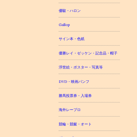
優駿・ハロン
Gallop
サイン本・色紙
優勝レイ・ゼッケン・記念品・帽子
浮世絵・ポスター・写真等
DVD・映画パンフ
勝馬投票券・入場券
海外レープロ
競輪・競艇・オート