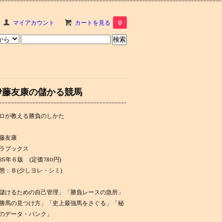
マイアカウント
カートを見る
0
伊藤友康の儲かる競馬
ロが教える勝負のしかた
藤友康
ラブックス
985年６版 (定価780円)
態：Ｂ(少しヨレ・シミ)
儲けるための自己管理」「勝負レースの急所」
勝馬の見つけ方」「史上最強馬をさぐる」「秘
のデータ・バンク」