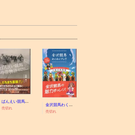
ばんえい競馬今昔物語
金沢競馬わくわくブック
売切れ
売切れ