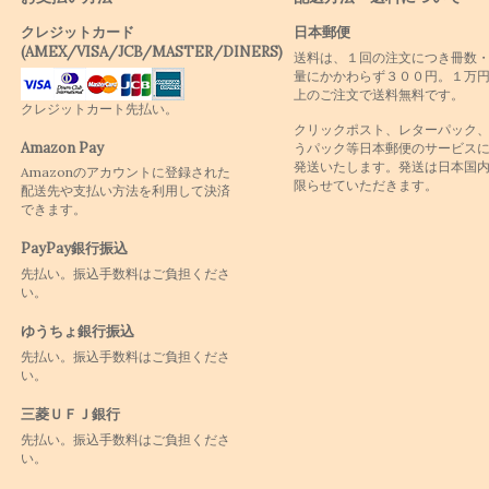
クレジットカード
日本郵便
(AMEX/VISA/JCB/MASTER/DINERS)
送料は、１回の注文につき冊数
量にかかわらず３００円。１万
上のご注文で送料無料です。
クレジットカート先払い。
クリックポスト、レターパック
Amazon Pay
うパック等日本郵便のサービス
発送いたします。発送は日本国
Amazonのアカウントに登録された
限らせていただきます。
配送先や支払い方法を利用して決済
できます。
PayPay銀行振込
先払い。振込手数料はご負担くださ
い。
ゆうちょ銀行振込
先払い。振込手数料はご負担くださ
い。
三菱ＵＦＪ銀行
先払い。振込手数料はご負担くださ
い。