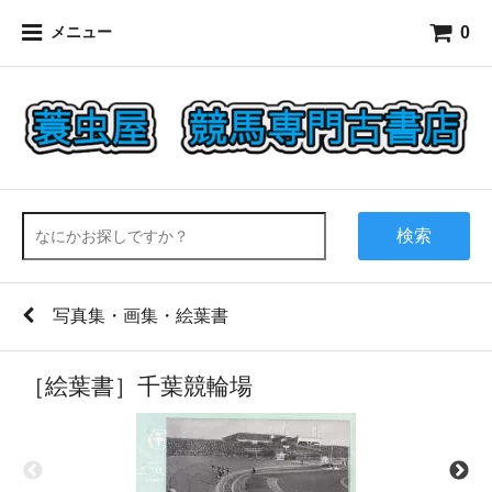
0
メニュー
検索
写真集・画集・絵葉書
［絵葉書］千葉競輪場