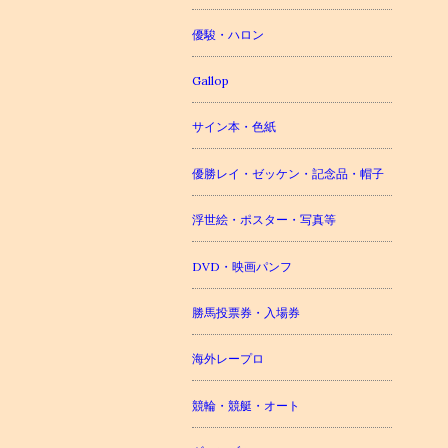
優駿・ハロン
Gallop
サイン本・色紙
優勝レイ・ゼッケン・記念品・帽子
浮世絵・ポスター・写真等
DVD・映画パンフ
勝馬投票券・入場券
海外レープロ
競輪・競艇・オート