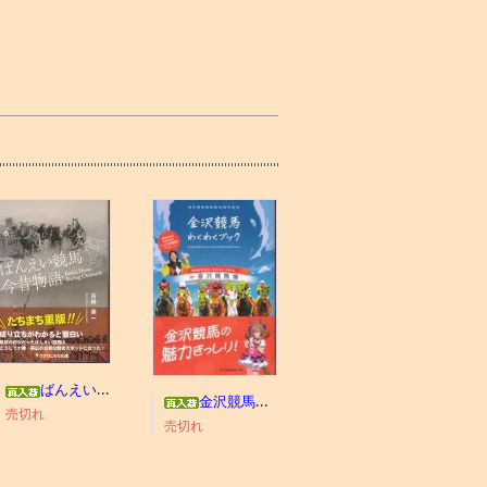
ばんえい競馬今昔物語
金沢競馬わくわくブック
売切れ
売切れ