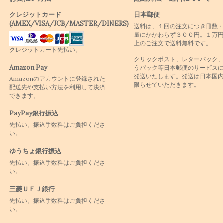
クレジットカード
日本郵便
(AMEX/VISA/JCB/MASTER/DINERS)
送料は、１回の注文につき冊数
量にかかわらず３００円。１万
上のご注文で送料無料です。
クレジットカート先払い。
クリックポスト、レターパック
Amazon Pay
うパック等日本郵便のサービス
発送いたします。発送は日本国
Amazonのアカウントに登録された
限らせていただきます。
配送先や支払い方法を利用して決済
できます。
PayPay銀行振込
先払い。振込手数料はご負担くださ
い。
ゆうちょ銀行振込
先払い。振込手数料はご負担くださ
い。
三菱ＵＦＪ銀行
先払い。振込手数料はご負担くださ
い。