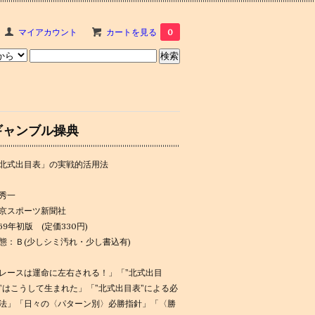
マイアカウント
カートを見る
0
ギャンブル操典
北式出目表」の実戦的活用法
秀一
京スポーツ新聞社
969年初版 (定価330円)
態：Ｂ(少しシミ汚れ・少し書込有)
レースは運命に左右される！」「”北式出目
”はこうして生まれた」「”北式出目表”による必
法」「日々の〈パターン別〉必勝指針」「〈勝