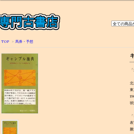
TOP
>
馬券・予想
「
北
東
1
状
「
表
勝