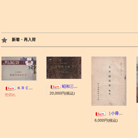
新着・再入荷
昭和三年十一月 御大典記念
ＫＲＣ ＡＬＢＵＭ（京都競馬場写真帖）
20,000円(税込)
売切れ
［小冊子］大井競馬場 概要
6,000円(税込)