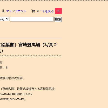
マイアカウント
カートを見る
0
［絵葉書］宮崎競馬場（写真２
点）
前
態：Ｂ
崎競馬場の絵葉書。
（宮崎名勝）最新式設備整へる宮崎競馬場
IYAZAKI HORSE-RACE
OURSE,MIYAZAKI」