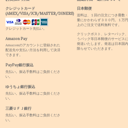
クレジットカード
日本郵便
(AMEX/VISA/JCB/MASTER/DINERS)
送料は、１回の注文につき冊数
量にかかわらず３００円。１万
上のご注文で送料無料です。
クレジットカート先払い。
クリックポスト、レターパック
Amazon Pay
うパック等日本郵便のサービス
発送いたします。発送は日本国
Amazonのアカウントに登録された
限らせていただきます。
配送先や支払い方法を利用して決済
できます。
PayPay銀行振込
先払い。振込手数料はご負担くださ
い。
ゆうちょ銀行振込
先払い。振込手数料はご負担くださ
い。
三菱ＵＦＪ銀行
先払い。振込手数料はご負担くださ
い。