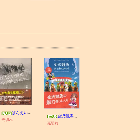
ばんえい競馬今昔物語
金沢競馬わくわくブック
売切れ
売切れ