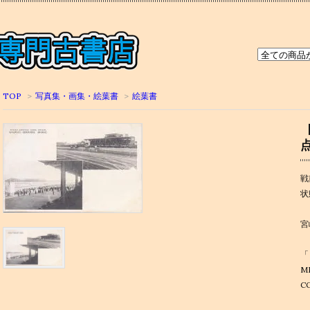
TOP
>
写真集・画集・絵葉書
>
絵葉書
戦
状
宮
「
M
C