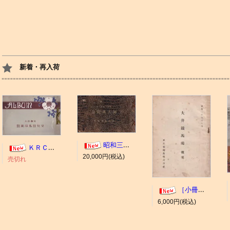
新着・再入荷
昭和三年十一月 御大典記念
ＫＲＣ ＡＬＢＵＭ（京都競馬場写真帖）
20,000円(税込)
売切れ
［小冊子］大井競馬場 概要
6,000円(税込)