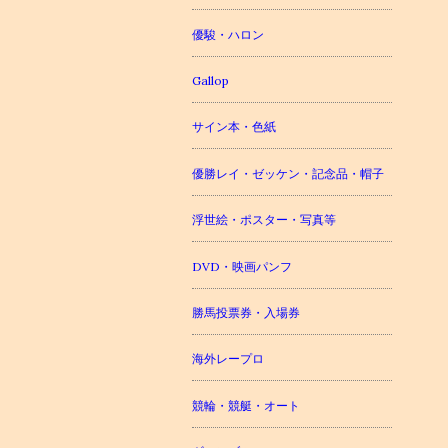
優駿・ハロン
Gallop
サイン本・色紙
優勝レイ・ゼッケン・記念品・帽子
浮世絵・ポスター・写真等
DVD・映画パンフ
勝馬投票券・入場券
海外レープロ
競輪・競艇・オート