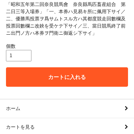
「昭和五年第二回奈良競馬會 奈良縣馬匹畜産組合 第
二日三等入場券」「一、本券ハ見易キ所に佩用下サイ／
二、優勝馬投票ヲ爲サムトスル方ハ其都度競走回數欄及
投票回數欄ニ改鋏を受ケテ下サイ／三、當日競馬終了前
ニ出門ノ方ハ本券ヲ門衛ニ御返シ下サイ」
個数
カートに入れる
ホーム
カートを見る