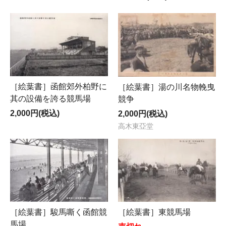
［絵葉書］函館郊外柏野に
［絵葉書］湯の川名物輓曳
其の設備を誇る競馬場
競争
2,000円(税込)
2,000円(税込)
高木東亞堂
［絵葉書］駿馬嘶く函館競
［絵葉書］東競馬場
馬場