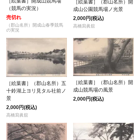
［絵葉書］開成山競馬場
［絵葉書］（郡山名所）開
（競馬の実況）
成山公園競馬場ノ光景
売切れ
2,000円(税込)
（郡山名所）開成山春季競馬
高橋寫眞舘
の実況
［絵葉書］（郡山名所）開
［絵葉書］（郡山名所）五
成山競馬場の風景
十鈴湖上ヨリ見タル社前ノ
景
2,000円(税込)
2,000円(税込)
高橋寫眞舘