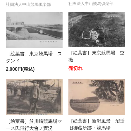
社團法人中山競馬倶楽部
社團法人中山競馬倶楽部
［絵葉書］東京競馬場 空
［絵葉書］東京競馬場 ス
撮
タンド
売切れ
2,000円(税込)
［絵葉書］新潟風景 沼垂
［絵葉書］於川崎競馬場マ
旧御蔵所跡・競馬場
ース氏飛行大會ノ實況