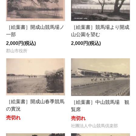
［絵葉書］競馬場より開成
［絵葉書］開成山競馬場ノ
山公園を望む
一部
2,000円(税込)
2,000円(税込)
郡山市役所
［絵葉書］開成山春季競馬
［絵葉書］中山競馬場 観
の實況
覧席
売切れ
売切れ
社團法人中山競馬倶楽部