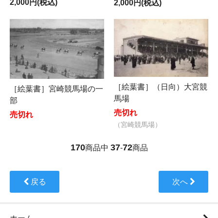
2,000円(税込)
2,000円(税込)
［絵葉書］（日向）大宮競
［絵葉書］宮崎競馬場の一
馬場
部
売切れ
売切れ
（宮崎競馬場）
170
37
72
商品中
-
商品
戻る
次へ