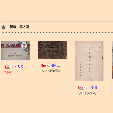
新着・再入荷
昭和三年十一月 御大典記念
ＫＲＣ ＡＬＢＵＭ（京都競馬場写真帖）
20,000円(税込)
売切れ
［小冊子］大井競馬場 概要
6,000円(税込)