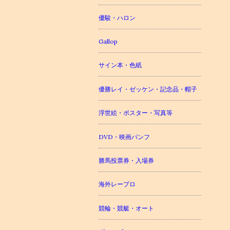
優駿・ハロン
Gallop
サイン本・色紙
優勝レイ・ゼッケン・記念品・帽子
浮世絵・ポスター・写真等
DVD・映画パンフ
勝馬投票券・入場券
海外レープロ
競輪・競艇・オート