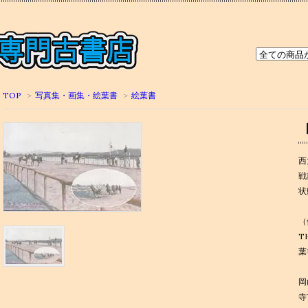
TOP
>
写真集・画集・絵葉書
>
絵葉書
西
戦
状
（
TH
葉
岡
寺