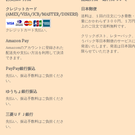
クレジットカード
日本郵便
(AMEX/VISA/JCB/MASTER/DINERS)
送料は、１回の注文につき冊数
量にかかわらず３００円。１万
上のご注文で送料無料です。
クレジットカート先払い。
クリックポスト、レターパック
Amazon Pay
うパック等日本郵便のサービス
発送いたします。発送は日本国
Amazonのアカウントに登録された
限らせていただきます。
配送先や支払い方法を利用して決済
できます。
PayPay銀行振込
先払い。振込手数料はご負担くださ
い。
ゆうちょ銀行振込
先払い。振込手数料はご負担くださ
い。
三菱ＵＦＪ銀行
先払い。振込手数料はご負担くださ
い。