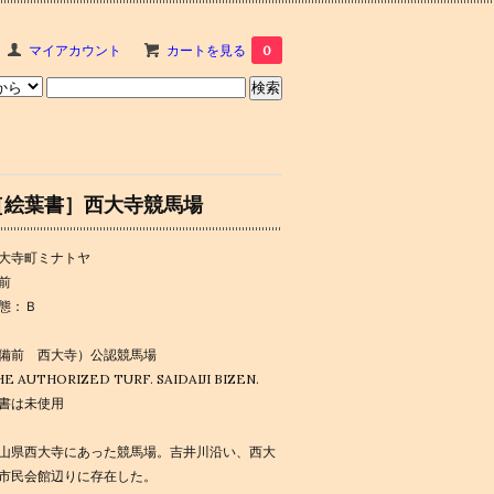
マイアカウント
カートを見る
0
［絵葉書］西大寺競馬場
大寺町ミナトヤ
前
態：Ｂ
備前 西大寺）公認競馬場
E AUTHORIZED TURF. SAIDAIJI BIZEN.
書は未使用
山県西大寺にあった競馬場。吉井川沿い、西大
市民会館辺りに存在した。