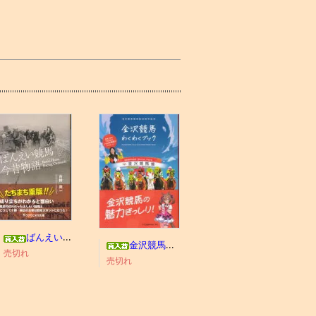
ばんえい競馬今昔物語
金沢競馬わくわくブック
売切れ
売切れ