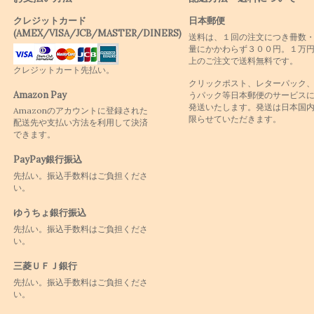
クレジットカード
日本郵便
(AMEX/VISA/JCB/MASTER/DINERS)
送料は、１回の注文につき冊数
量にかかわらず３００円。１万
上のご注文で送料無料です。
クレジットカート先払い。
クリックポスト、レターパック
Amazon Pay
うパック等日本郵便のサービス
発送いたします。発送は日本国
Amazonのアカウントに登録された
限らせていただきます。
配送先や支払い方法を利用して決済
できます。
PayPay銀行振込
先払い。振込手数料はご負担くださ
い。
ゆうちょ銀行振込
先払い。振込手数料はご負担くださ
い。
三菱ＵＦＪ銀行
先払い。振込手数料はご負担くださ
い。