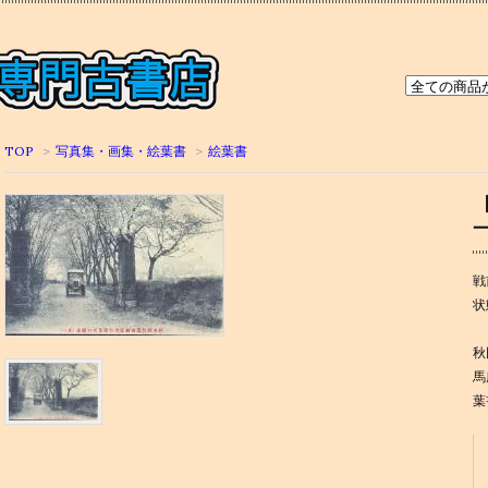
TOP
>
写真集・画集・絵葉書
>
絵葉書
戦
状
秋
馬
葉