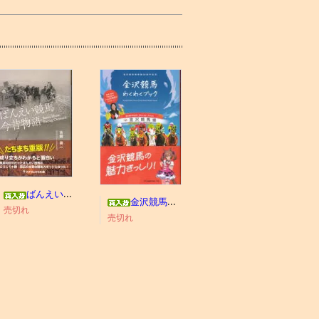
ばんえい競馬今昔物語
金沢競馬わくわくブック
売切れ
売切れ