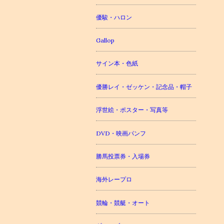
優駿・ハロン
Gallop
サイン本・色紙
優勝レイ・ゼッケン・記念品・帽子
浮世絵・ポスター・写真等
DVD・映画パンフ
勝馬投票券・入場券
海外レープロ
競輪・競艇・オート