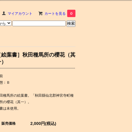
マイアカウント
カートを見る
0
［絵葉書］秋田種馬所の櫻花（其
一）
前
態：Ｂ
田種馬所の絵葉書。「秋田縣仙北郡神宮寺町種
所の櫻花（其一）。
書は未使用。
2,000円(税込)
販売価格