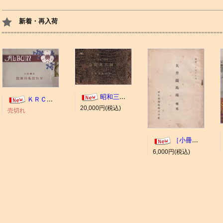
新着・再入荷
昭和三年十一月 御大典記念
ＫＲＣ ＡＬＢＵＭ（京都競馬場写真帖）
20,000円(税込)
売切れ
［小冊子］大井競馬場 概要
6,000円(税込)