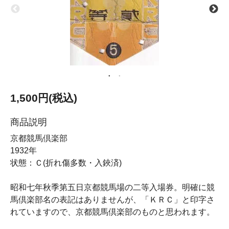
1,500円(税込)
商品説明
京都競馬倶楽部
1932年
状態：Ｃ(折れ傷多数・入鋏済)
昭和七年秋季第五日京都競馬場の二等入場券。明確に競
馬倶楽部名の表記はありませんが、「ＫＲＣ」と印字さ
れていますので、京都競馬倶楽部のものと思われます。