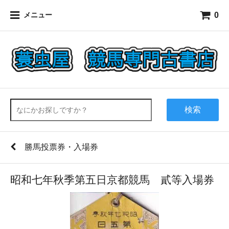
0
メニュー
検索
勝馬投票券・入場券
昭和七年秋季第五日京都競馬 貳等入場券