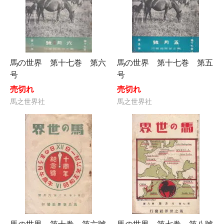
馬の世界 第十七巻 第六
馬の世界 第十七巻 第五
号
号
売切れ
売切れ
馬之世界社
馬之世界社