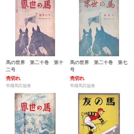
馬の世界 第二十巻 第十
馬の世界 第二十巻 第七
二号
号
売切れ
売切れ
帝國馬匹協會
帝國馬匹協會