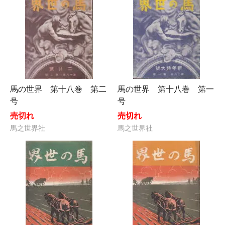
馬の世界 第十八巻 第二
馬の世界 第十八巻 第一
号
号
売切れ
売切れ
馬之世界社
馬之世界社