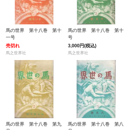
馬の世界 第十八巻 第十
馬の世界 第十八巻 第十
一号
号
売切れ
3,000円(税込)
馬之世界社
馬之世界社
馬の世界 第十八巻 第九
馬の世界 第十八巻 第八