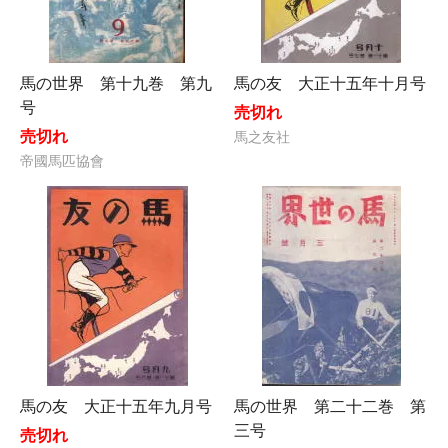
馬の世界 第十九巻 第九
馬の友 大正十五年十月号
号
売切れ
売切れ
馬之友社
帝國馬匹協會
馬の友 大正十五年九月号
馬の世界 第二十二巻 第
三号
売切れ