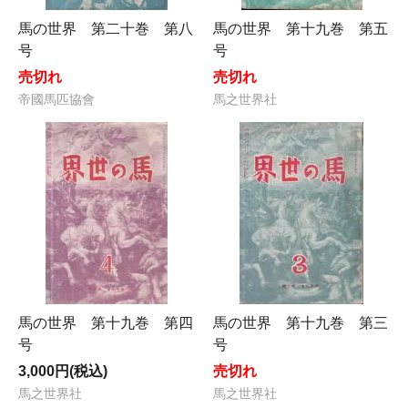
馬の世界 第二十巻 第八
馬の世界 第十九巻 第五
号
号
売切れ
売切れ
帝國馬匹協會
馬之世界社
馬の世界 第十九巻 第四
馬の世界 第十九巻 第三
号
号
3,000円(税込)
売切れ
馬之世界社
馬之世界社