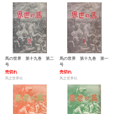
馬の世界 第十九巻 第二
馬の世界 第十九巻 第一
号
号
売切れ
売切れ
馬之世界社
馬之世界社