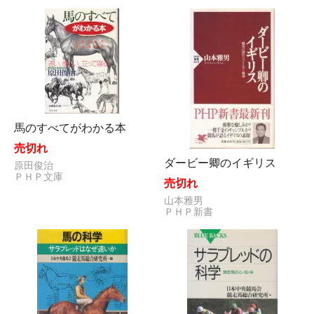
馬のすべてがわかる本
売切れ
ダービー卿のイギリス
原田俊治
ＰＨＰ文庫
売切れ
山本雅男
ＰＨＰ新書