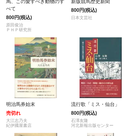
馬、この愛すべき動物のす
新版競馬歴史新聞
べて
800円(税込)
800円(税込)
日本文芸社
原田俊治
ＰＨＰ研究所
明治馬券始末
流行歌「ミス・仙台」
売切れ
800円(税込)
大江志乃夫
石澤友隆
紀伊國屋書店
河北新報出版センター