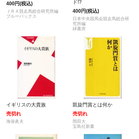
ド!?
400円(税込)
400円(税込)
ＪＲＡ競走馬総合研究所編
ブルーバックス
日本中央競馬会競走馬総合研
究所編
緑書房
イギリスの大貴族
凱旋門賞とは何か
売切れ
売切れ
海保眞夫
岡田大
宝島社新書