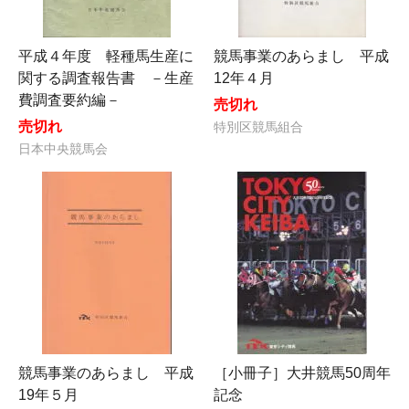
平成４年度 軽種馬生産に
競馬事業のあらまし 平成
関する調査報告書 －生産
12年４月
費調査要約編－
売切れ
売切れ
特別区競馬組合
日本中央競馬会
競馬事業のあらまし 平成
［小冊子］大井競馬50周年
19年５月
記念