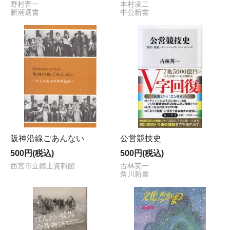
野村晋一
本村凌二
新潮選書
中公新書
阪神沿線ごあんない
公営競技史
500円(税込)
500円(税込)
西宮市立郷土資料館
古林英一
角川新書