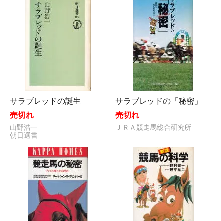
サラブレッドの誕生
サラブレッドの「秘密」
売切れ
売切れ
山野浩一
ＪＲＡ競走馬総合研究所
朝日選書